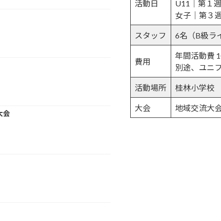
活動日
U11｜第１
女子｜第３
スタッフ
6名（B級ラ
年間活動費 1
費用
別途、ユニフォ
活動場所
桂林小学校
大会
地域交流大
大会