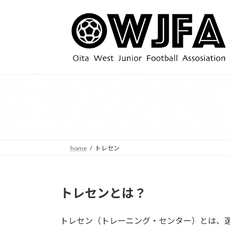
コ
ナ
ン
ビ
テ
ゲ
ン
ー
ツ
シ
へ
ョ
ス
ン
キ
に
ッ
移
プ
動
home
トレセン
トレセンとは？
トレセン（トレーニング・センター）とは、